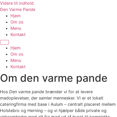
Videre til indhold
Den Varme Pande
Hjem
Om os
Menu
Kontakt
Hjem
Om os
Menu
Kontakt
Om den varme pande
Hos
Den varme pande
brænder vi for at levere
madoplevelser, der samler mennesker. Vi er et lokalt
cateringfirma med base i Aulum – centralt placeret mellem
Holstebro og Herning – og vi hjælper både private og
virksomheder med alt fra mad ud af huset til komplette