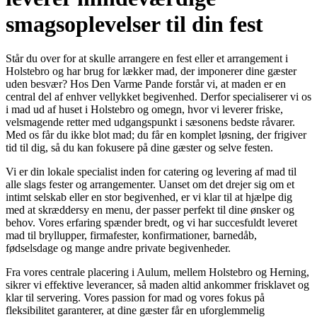
smagsoplevelser til din fest
Står du over for at skulle arrangere en fest eller et arrangement i
Holstebro og har brug for lækker mad, der imponerer dine gæster
uden besvær? Hos Den Varme Pande forstår vi, at maden er en
central del af enhver vellykket begivenhed. Derfor specialiserer vi os
i mad ud af huset i Holstebro og omegn, hvor vi leverer friske,
velsmagende retter med udgangspunkt i sæsonens bedste råvarer.
Med os får du ikke blot mad; du får en komplet løsning, der frigiver
tid til dig, så du kan fokusere på dine gæster og selve festen.
Vi er din lokale specialist inden for catering og levering af mad til
alle slags fester og arrangementer. Uanset om det drejer sig om et
intimt selskab eller en stor begivenhed, er vi klar til at hjælpe dig
med at skræddersy en menu, der passer perfekt til dine ønsker og
behov. Vores erfaring spænder bredt, og vi har succesfuldt leveret
mad til bryllupper, firmafester, konfirmationer, barnedåb,
fødselsdage og mange andre private begivenheder.
Fra vores centrale placering i Aulum, mellem Holstebro og Herning,
sikrer vi effektive leverancer, så maden altid ankommer frisklavet og
klar til servering. Vores passion for mad og vores fokus på
fleksibilitet garanterer, at dine gæster får en uforglemmelig