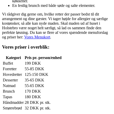
køkkener.
En festlig brunch med både søde og salte elementer.
Vi rådgiver dig gerne om, hvilke retter der passer bedst til dit
arrangement og dine gæster. Vi tager højde for allergier og særlige
kostønsker, så alle kan nyde maden. Skal maden ud af huset i
Holstebro være noget helt særligt, så lad os sammen finde den
perfekte løsning. Du kan se flere af vores spændende menuforslag
og priser her:
Vores Menukort
.
Vores priser i overblik:
Kategori
Pris pr. person/enhed
Buffet
199 DKK
Forretter
55-85 DKK
Hovedretter
125-150 DKK
Desserter
35-65 DKK
Natmad
55-65 DKK
Brunch
170 DKK
Tapas
180 DKK
Håndmadder
28 DKK pr. stk.
Smørrebrød
32 DKK pr. stk.