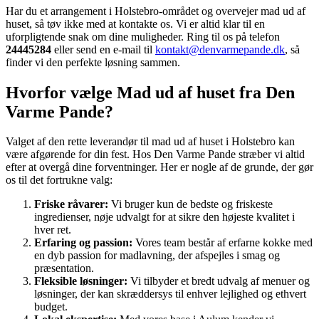
Har du et arrangement i Holstebro-området og overvejer mad ud af
huset, så tøv ikke med at kontakte os. Vi er altid klar til en
uforpligtende snak om dine muligheder. Ring til os på telefon
24445284
eller send en e-mail til
kontakt@denvarmepande.dk
, så
finder vi den perfekte løsning sammen.
Hvorfor vælge Mad ud af huset fra Den
Varme Pande?
Valget af den rette leverandør til mad ud af huset i Holstebro kan
være afgørende for din fest. Hos Den Varme Pande stræber vi altid
efter at overgå dine forventninger. Her er nogle af de grunde, der gør
os til det fortrukne valg:
Friske råvarer:
Vi bruger kun de bedste og friskeste
ingredienser, nøje udvalgt for at sikre den højeste kvalitet i
hver ret.
Erfaring og passion:
Vores team består af erfarne kokke med
en dyb passion for madlavning, der afspejles i smag og
præsentation.
Fleksible løsninger:
Vi tilbyder et bredt udvalg af menuer og
løsninger, der kan skræddersys til enhver lejlighed og ethvert
budget.