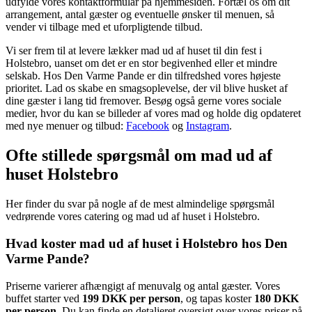
udfylde vores kontaktformular på hjemmesiden. Fortæl os om dit
arrangement, antal gæster og eventuelle ønsker til menuen, så
vender vi tilbage med et uforpligtende tilbud.
Vi ser frem til at levere lækker mad ud af huset til din fest i
Holstebro, uanset om det er en stor begivenhed eller et mindre
selskab. Hos Den Varme Pande er din tilfredshed vores højeste
prioritet. Lad os skabe en smagsoplevelse, der vil blive husket af
dine gæster i lang tid fremover. Besøg også gerne vores sociale
medier, hvor du kan se billeder af vores mad og holde dig opdateret
med nye menuer og tilbud:
Facebook
og
Instagram
.
Ofte stillede spørgsmål om mad ud af
huset Holstebro
Her finder du svar på nogle af de mest almindelige spørgsmål
vedrørende vores catering og mad ud af huset i Holstebro.
Hvad koster mad ud af huset i Holstebro hos Den
Varme Pande?
Priserne varierer afhængigt af menuvalg og antal gæster. Vores
buffet starter ved
199 DKK per person
, og tapas koster
180 DKK
per person
. Du kan finde en detaljeret oversigt over vores priser på