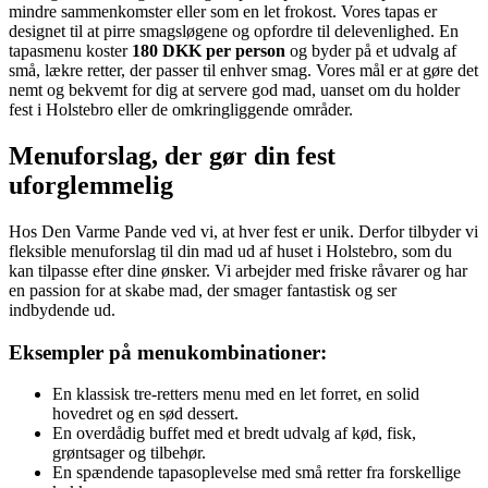
mindre sammenkomster eller som en let frokost. Vores tapas er
designet til at pirre smagsløgene og opfordre til delevenlighed. En
tapasmenu koster
180 DKK per person
og byder på et udvalg af
små, lækre retter, der passer til enhver smag. Vores mål er at gøre det
nemt og bekvemt for dig at servere god mad, uanset om du holder
fest i Holstebro eller de omkringliggende områder.
Menuforslag, der gør din fest
uforglemmelig
Hos Den Varme Pande ved vi, at hver fest er unik. Derfor tilbyder vi
fleksible menuforslag til din mad ud af huset i Holstebro, som du
kan tilpasse efter dine ønsker. Vi arbejder med friske råvarer og har
en passion for at skabe mad, der smager fantastisk og ser
indbydende ud.
Eksempler på menukombinationer:
En klassisk tre-retters menu med en let forret, en solid
hovedret og en sød dessert.
En overdådig buffet med et bredt udvalg af kød, fisk,
grøntsager og tilbehør.
En spændende tapasoplevelse med små retter fra forskellige