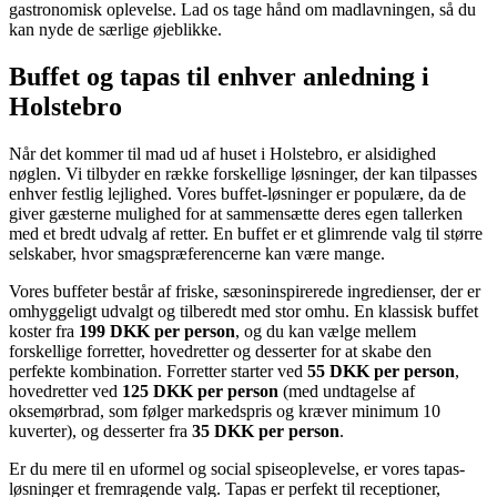
gastronomisk oplevelse. Lad os tage hånd om madlavningen, så du
kan nyde de særlige øjeblikke.
Buffet og tapas til enhver anledning i
Holstebro
Når det kommer til mad ud af huset i Holstebro, er alsidighed
nøglen. Vi tilbyder en række forskellige løsninger, der kan tilpasses
enhver festlig lejlighed. Vores buffet-løsninger er populære, da de
giver gæsterne mulighed for at sammensætte deres egen tallerken
med et bredt udvalg af retter. En buffet er et glimrende valg til større
selskaber, hvor smagspræferencerne kan være mange.
Vores buffeter består af friske, sæsoninspirerede ingredienser, der er
omhyggeligt udvalgt og tilberedt med stor omhu. En klassisk buffet
koster fra
199 DKK per person
, og du kan vælge mellem
forskellige forretter, hovedretter og desserter for at skabe den
perfekte kombination. Forretter starter ved
55 DKK per person
,
hovedretter ved
125 DKK per person
(med undtagelse af
oksemørbrad, som følger markedspris og kræver minimum 10
kuverter), og desserter fra
35 DKK per person
.
Er du mere til en uformel og social spiseoplevelse, er vores tapas-
løsninger et fremragende valg. Tapas er perfekt til receptioner,