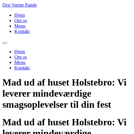
Videre
Den Varme Pande
til
Hjem
indhold
Om os
Menu
Kontakt
Hjem
Om os
Menu
Kontakt
Mad ud af huset Holstebro: Vi
leverer mindeværdige
smagsoplevelser til din fest
Mad ud af huset Holstebro: Vi
leverer mindeværdige