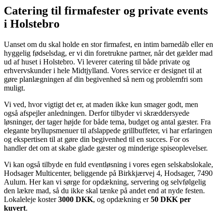
Catering til firmafester og private events
i Holstebro
Uanset om du skal holde en stor firmafest, en intim barnedåb eller en
hyggelig fødselsdag, er vi din foretrukne partner, når det gælder mad
ud af huset i Holstebro. Vi leverer catering til både private og
erhvervskunder i hele Midtjylland. Vores service er designet til at
gøre planlægningen af din begivenhed så nem og problemfri som
muligt.
Vi ved, hvor vigtigt det er, at maden ikke kun smager godt, men
også afspejler anledningen. Derfor tilbyder vi skræddersyede
løsninger, der tager højde for både tema, budget og antal gæster. Fra
elegante bryllupsmenuer til afslappede grillbuffeter, vi har erfaringen
og ekspertisen til at gøre din begivenhed til en succes. For os
handler det om at skabe glade gæster og minderige spiseoplevelser.
Vi kan også tilbyde en fuld eventløsning i vores egen selskabslokale,
Hodsager Multicenter, beliggende på Birkkjærvej 4, Hodsager, 7490
Aulum. Her kan vi sørge for opdækning, servering og selvfølgelig
den lækre mad, så du ikke skal tænke på andet end at nyde festen.
Lokaleleje koster
3000 DKK
, og opdækning er
50 DKK per
kuvert
.