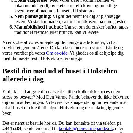
Lokal ekspertise:
Med vores base i Aulum kender vi
lokalområdet godt, hvilket sikrer effektive og punktlige
leverancer af mad ud af huset til Holstebro.
Nem planlægning:
Vi gør det nemt for dig at planlægge
festen. Vi står for maden, så du kan fokusere på dine gæster.
Mangfoldighed i udbud:
Uanset om du ønsker buffet, tapas,
traditionel festmad eller brunch, kan vi levere.
Vi er stolte af vores arbejde og de mange glade kunder, vi har
serviceret gennem årene. Du kan læse mere om vores historie og
vores værdier på vores
Om os-side
. Vi glæder os til at hjælpe dig
med din næste fest i Holstebro eller omegn.
Bestil din mad ud af huset i Holstebro
allerede i dag
Er du klar til at gøre din næste fest til en kulinarisk succes uden
stress og besvær? Med Den Varme Pande behøver du ikke bekymre
dig om madlavningen. Vi leverer velsmagende og indbydende mad
ud af huset direkte til din dør i Holstebro og de omkringliggende
byer.
Det er nemt at bestille hos os. Du kan kontakte os via telefon på
24445284
, sende en e-mail til
kontakt@denvarmepande.dk
, eller