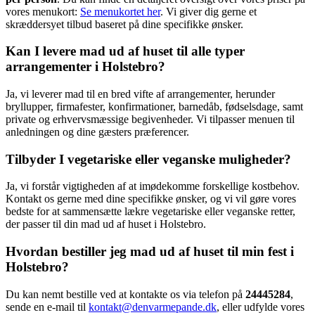
vores menukort:
Se menukortet her
. Vi giver dig gerne et
skræddersyet tilbud baseret på dine specifikke ønsker.
Kan I levere mad ud af huset til alle typer
arrangementer i Holstebro?
Ja, vi leverer mad til en bred vifte af arrangementer, herunder
bryllupper, firmafester, konfirmationer, barnedåb, fødselsdage, samt
private og erhvervsmæssige begivenheder. Vi tilpasser menuen til
anledningen og dine gæsters præferencer.
Tilbyder I vegetariske eller veganske muligheder?
Ja, vi forstår vigtigheden af at imødekomme forskellige kostbehov.
Kontakt os gerne med dine specifikke ønsker, og vi vil gøre vores
bedste for at sammensætte lækre vegetariske eller veganske retter,
der passer til din mad ud af huset i Holstebro.
Hvordan bestiller jeg mad ud af huset til min fest i
Holstebro?
Du kan nemt bestille ved at kontakte os via telefon på
24445284
,
sende en e-mail til
kontakt@denvarmepande.dk
, eller udfylde vores