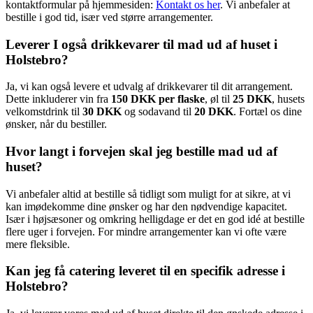
kontaktformular på hjemmesiden:
Kontakt os her
. Vi anbefaler at
bestille i god tid, især ved større arrangementer.
Leverer I også drikkevarer til mad ud af huset i
Holstebro?
Ja, vi kan også levere et udvalg af drikkevarer til dit arrangement.
Dette inkluderer vin fra
150 DKK per flaske
, øl til
25 DKK
, husets
velkomstdrink til
30 DKK
og sodavand til
20 DKK
. Fortæl os dine
ønsker, når du bestiller.
Hvor langt i forvejen skal jeg bestille mad ud af
huset?
Vi anbefaler altid at bestille så tidligt som muligt for at sikre, at vi
kan imødekomme dine ønsker og har den nødvendige kapacitet.
Især i højsæsoner og omkring helligdage er det en god idé at bestille
flere uger i forvejen. For mindre arrangementer kan vi ofte være
mere fleksible.
Kan jeg få catering leveret til en specifik adresse i
Holstebro?