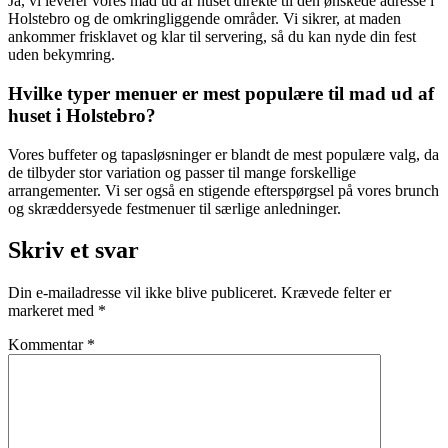
Ja, vi leverer vores mad ud af huset direkte til den ønskede adresse i
Holstebro og de omkringliggende områder. Vi sikrer, at maden
ankommer frisklavet og klar til servering, så du kan nyde din fest
uden bekymring.
Hvilke typer menuer er mest populære til mad ud af
huset i Holstebro?
Vores buffeter og tapasløsninger er blandt de mest populære valg, da
de tilbyder stor variation og passer til mange forskellige
arrangementer. Vi ser også en stigende efterspørgsel på vores brunch
og skræddersyede festmenuer til særlige anledninger.
Skriv et svar
Din e-mailadresse vil ikke blive publiceret.
Krævede felter er
markeret med
*
Kommentar
*