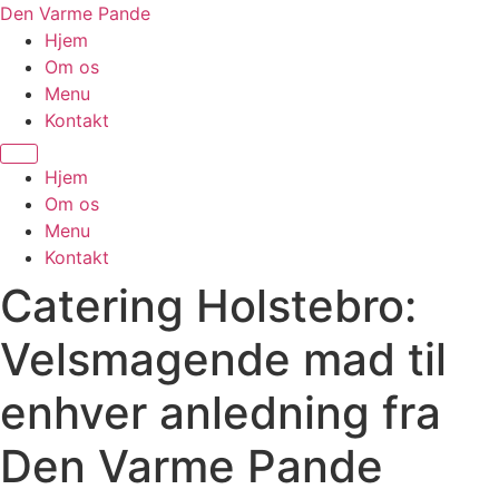
Videre
Den Varme Pande
til
Hjem
indhold
Om os
Menu
Kontakt
Hjem
Om os
Menu
Kontakt
Catering Holstebro:
Velsmagende mad til
enhver anledning fra
Den Varme Pande